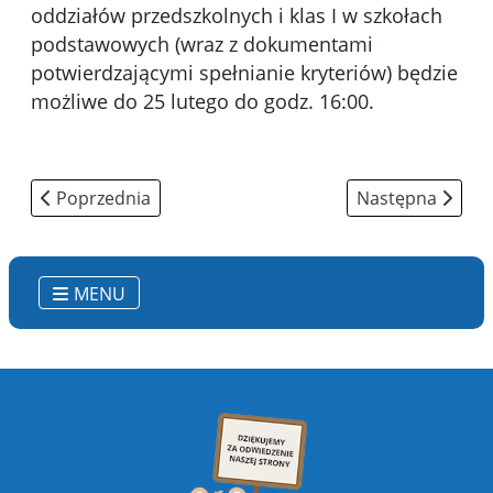
oddziałów przedszkolnych i klas I w szkołach
podstawowych (wraz z dokumentami
potwierdzającymi spełnianie kryteriów) będzie
możliwe do 25 lutego do godz. 16:00.
Poprzednia strona: „Zejdź z roweru na pasach”
Następna strona
Poprzednia
Następna
MENU