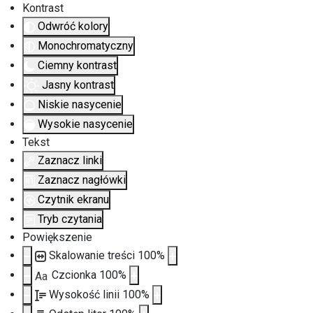
Kontrast
Odwróć kolory
Monochromatyczny
Ciemny kontrast
Jasny kontrast
Niskie nasycenie
Wysokie nasycenie
Tekst
Zaznacz linki
Zaznacz nagłówki
Czytnik ekranu
Tryb czytania
Powiększenie
Skalowanie treści
100
%
Czcionka
100
%
Aa
Wysokość linii
100
%