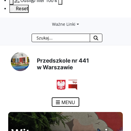
Odstęp liter
100
%
Reset
Przejdź
Przejdź
Przejdź
Przejdź
Ważne Linki
Szukaj
do
do
do
do
treści
menu
wyszukiwarki
mapy
Przedszkole nr 441
głównej
nawigacyjnego
strony
w Warszawie
MENU