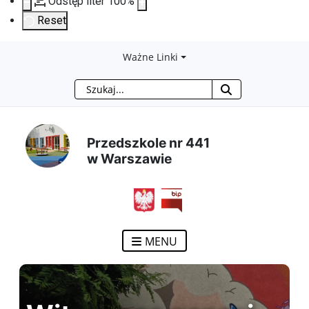
Odstęp liter
100
%
Reset
Przejdź
Przejdź
Przejdź
Przejdź
Ważne Linki
Szukaj
do
do
do
do
treści
menu
wyszukiwarki
mapy
Przedszkole nr 441
głównej
nawigacyjnego
strony
w Warszawie
MENU