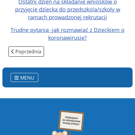
Ostatni dzień na składanie wniosków o
przyjęcie dziecka do przedszkola/szkoły w
ramach prowadzonej rekrutacji
Trudne pytania -jak rozmawiać z Dzieckiem o
koronawirusie?
Poprzednia strona: Eksperymenty z wodą
Poprzednia
MENU