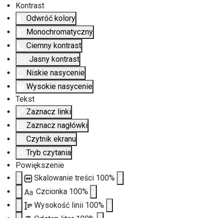
Kontrast
Odwróć kolory
Monochromatyczny
Ciemny kontrast
Jasny kontrast
Niskie nasycenie
Wysokie nasycenie
Tekst
Zaznacz linki
Zaznacz nagłówki
Czytnik ekranu
Tryb czytania
Powiększenie
Skalowanie treści
100
%
Czcionka
100
%
Aa
Wysokość linii
100
%