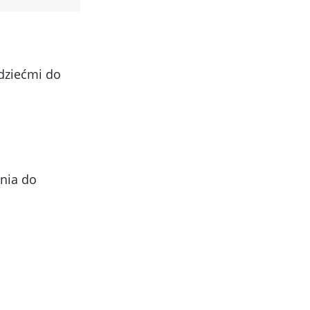
dziećmi do
nia do
ń