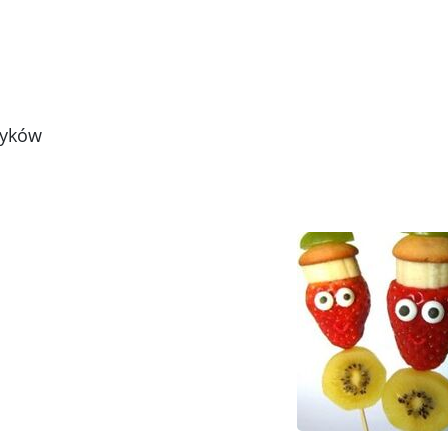
złyków