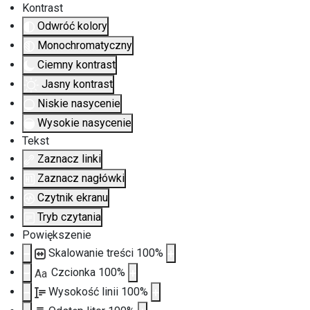
Kontrast
Odwróć kolory
Monochromatyczny
Ciemny kontrast
Jasny kontrast
Niskie nasycenie
Wysokie nasycenie
Tekst
Zaznacz linki
Zaznacz nagłówki
Czytnik ekranu
Tryb czytania
Powiększenie
Skalowanie treści
100
%
Czcionka
100
%
Aa
Wysokość linii
100
%