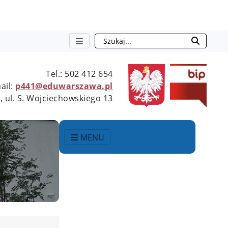
Szukaj
Tel.: 502 412 654
ail:
p441@eduwarszawa.pl
 ul. S. Wojciechowskiego 13
MENU